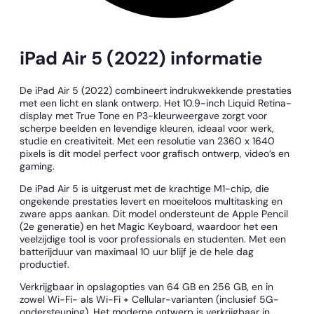
iPad Air 5 (2022) informatie
De iPad Air 5 (2022) combineert indrukwekkende prestaties
met een licht en slank ontwerp. Het 10.9-inch Liquid Retina-
display met True Tone en P3-kleurweergave zorgt voor
scherpe beelden en levendige kleuren, ideaal voor werk,
studie en creativiteit. Met een resolutie van 2360 x 1640
pixels is dit model perfect voor grafisch ontwerp, video’s en
gaming.
De iPad Air 5 is uitgerust met de krachtige M1-chip, die
ongekende prestaties levert en moeiteloos multitasking en
zware apps aankan. Dit model ondersteunt de Apple Pencil
(2e generatie) en het Magic Keyboard, waardoor het een
veelzijdige tool is voor professionals en studenten. Met een
batterijduur van maximaal 10 uur blijf je de hele dag
productief.
Verkrijgbaar in opslagopties van 64 GB en 256 GB, en in
zowel Wi-Fi- als Wi-Fi + Cellular-varianten (inclusief 5G-
ondersteuning). Het moderne ontwerp is verkrijgbaar in